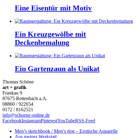
Eine Eisentür mit Motiv
Ein Kreuzgewölbe mit
Deckenbemalung
Ein Gartenzaun als Unikat
Thomas Schöne
art + grafik
Frankau 9
87675
Rettenbach a.A.
08860 / 922654
0172 / 8162521
info@schoene-online.de
Facebook
Instagram
Pinterest
YouTube
RSS-Feed
Men’s sketchbook / Men’s dog – Erotische Aquarelle
Aus meiner Werkstatt