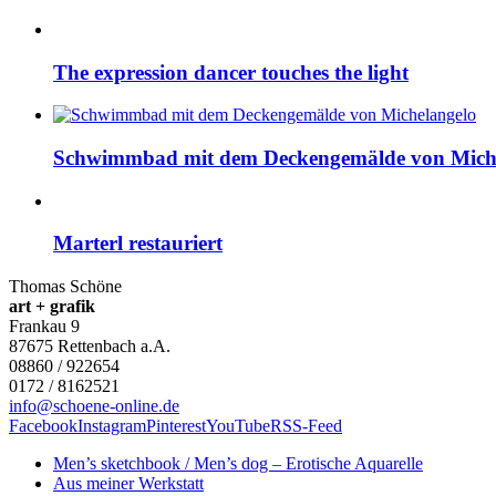
The expression dancer touches the light
Schwimmbad mit dem Deckengemälde von Mich
Marterl restauriert
Thomas Schöne
art + grafik
Frankau 9
87675
Rettenbach a.A.
08860 / 922654
0172 / 8162521
info@schoene-online.de
Facebook
Instagram
Pinterest
YouTube
RSS-Feed
Men’s sketchbook / Men’s dog – Erotische Aquarelle
Aus meiner Werkstatt