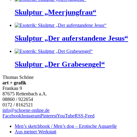
Skulptur „Meerjungfrau“
Skulptur „Der auferstandene Jesus“
Skulptur „Der Grabesengel“
Thomas Schöne
art + grafik
Frankau 9
87675
Rettenbach a.A.
08860 / 922654
0172 / 8162521
info@schoene-online.de
Facebook
Instagram
Pinterest
YouTube
RSS-Feed
Men’s sketchbook / Men’s dog – Erotische Aquarelle
Aus meiner Werkstatt