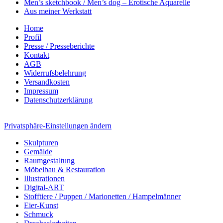
Men’s sketchbook / Men’s dog – Erotische Aquarelle
Aus meiner Werkstatt
Home
Profil
Presse / Presseberichte
Kontakt
AGB
Widerrufsbelehrung
Versandkosten
Impressum
Datenschutzerklärung
Privatsphäre-Einstellungen ändern
Skulpturen
Gemälde
Raumgestaltung
Möbelbau & Restauration
Illustrationen
Digital-ART
Stofftiere / Puppen / Marionetten / Hampelmänner
Eier-Kunst
Schmuck