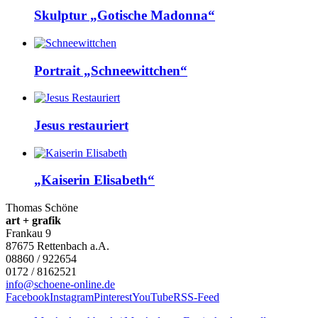
Skulptur „Gotische Madonna“
Portrait „Schneewittchen“
Jesus restauriert
„Kaiserin Elisabeth“
Thomas Schöne
art + grafik
Frankau 9
87675
Rettenbach a.A.
08860 / 922654
0172 / 8162521
info@schoene-online.de
Facebook
Instagram
Pinterest
YouTube
RSS-Feed