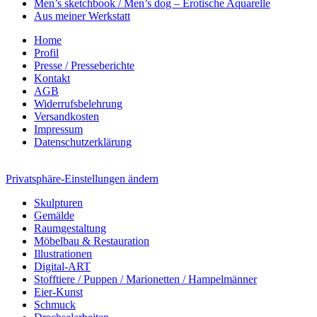
Men’s sketchbook / Men’s dog – Erotische Aquarelle
Aus meiner Werkstatt
Home
Profil
Presse / Presseberichte
Kontakt
AGB
Widerrufsbelehrung
Versandkosten
Impressum
Datenschutzerklärung
Privatsphäre-Einstellungen ändern
Skulpturen
Gemälde
Raumgestaltung
Möbelbau & Restauration
Illustrationen
Digital-ART
Stofftiere / Puppen / Marionetten / Hampelmänner
Eier-Kunst
Schmuck