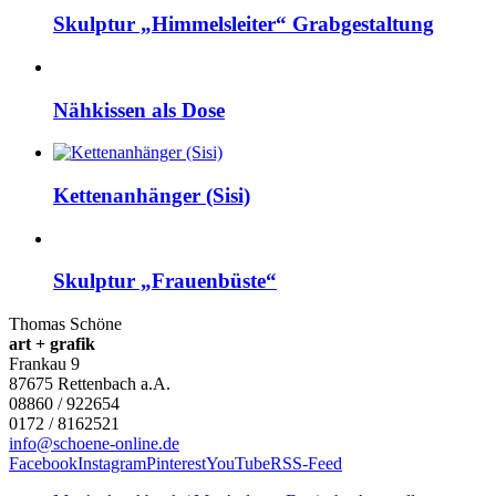
Skulptur „Himmelsleiter“ Grabgestaltung
Nähkissen als Dose
Kettenanhänger (Sisi)
Skulptur „Frauenbüste“
Thomas Schöne
art + grafik
Frankau 9
87675
Rettenbach a.A.
08860 / 922654
0172 / 8162521
info@schoene-online.de
Facebook
Instagram
Pinterest
YouTube
RSS-Feed