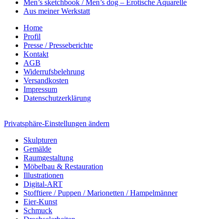
Men’s sketchbook / Men’s dog – Erotische Aquarelle
Aus meiner Werkstatt
Home
Profil
Presse / Presseberichte
Kontakt
AGB
Widerrufsbelehrung
Versandkosten
Impressum
Datenschutzerklärung
Privatsphäre-Einstellungen ändern
Skulpturen
Gemälde
Raumgestaltung
Möbelbau & Restauration
Illustrationen
Digital-ART
Stofftiere / Puppen / Marionetten / Hampelmänner
Eier-Kunst
Schmuck