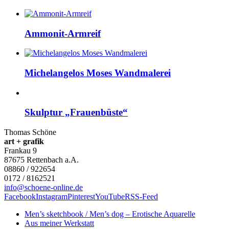
Ammonit-Armreif
Michelangelos Moses Wandmalerei
Skulptur „Frauenbüste“
Thomas Schöne
art + grafik
Frankau 9
87675
Rettenbach a.A.
08860 / 922654
0172 / 8162521
info@schoene-online.de
Facebook
Instagram
Pinterest
YouTube
RSS-Feed
Men’s sketchbook / Men’s dog – Erotische Aquarelle
Aus meiner Werkstatt