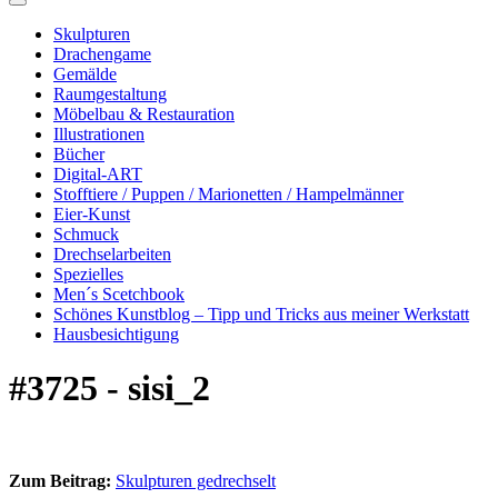
Skulpturen
Drachengame
Gemälde
Raumgestaltung
Möbelbau & Restauration
Illustrationen
Bücher
Digital-ART
Stofftiere / Puppen / Marionetten / Hampelmänner
Eier-Kunst
Schmuck
Drechselarbeiten
Spezielles
Men´s Scetchbook
Schönes Kunstblog – Tipp und Tricks aus meiner Werkstatt
Hausbesichtigung
#3725 - sisi_2
Zum Beitrag:
Skulpturen gedrechselt