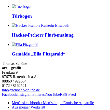
Türbogen
Hacker-Pschorr Flurbemalung
Gemälde „Ella Fitzgerald“
Thomas Schöne
art + grafik
Frankau 9
87675
Rettenbach a.A.
08860 / 922654
0172 / 8162521
info@schoene-online.de
Facebook
Instagram
Pinterest
YouTube
RSS-Feed
Men’s sketchbook / Men’s dog – Erotische Aquarelle
Aus meiner Werkstatt