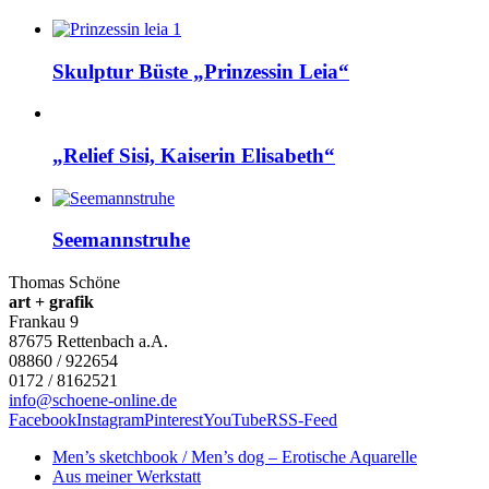
Skulptur Büste „Prinzessin Leia“
„Relief Sisi, Kaiserin Elisabeth“
Seemannstruhe
Thomas Schöne
art + grafik
Frankau 9
87675
Rettenbach a.A.
08860 / 922654
0172 / 8162521
info@schoene-online.de
Facebook
Instagram
Pinterest
YouTube
RSS-Feed
Men’s sketchbook / Men’s dog – Erotische Aquarelle
Aus meiner Werkstatt