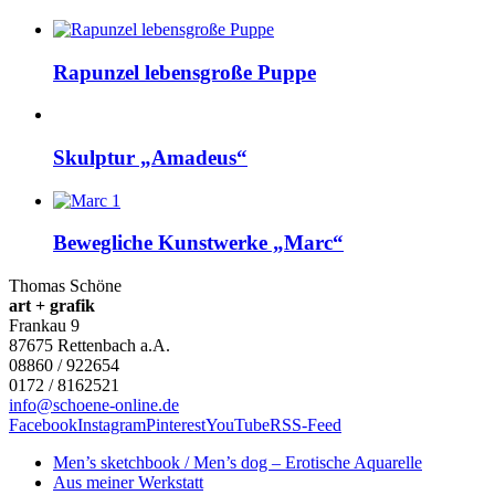
Rapunzel lebensgroße Puppe
Skulptur „Amadeus“
Bewegliche Kunstwerke „Marc“
Thomas Schöne
art + grafik
Frankau 9
87675
Rettenbach a.A.
08860 / 922654
0172 / 8162521
info@schoene-online.de
Facebook
Instagram
Pinterest
YouTube
RSS-Feed
Men’s sketchbook / Men’s dog – Erotische Aquarelle
Aus meiner Werkstatt