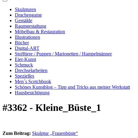
Skulpturen
Drachengame
Gemälde
Raumgestaltung
Möbelbau & Restauration
Illustrationen
Bücher
Digital-ART
Stofftiere / Puppen / Marionetten / Hampelmänner
Eier-Kunst
Schmuck
Drechselarbeiten
Spezielles
Men´s Scetchbook
Schönes Kunstblog – Tipp und Tricks aus meiner Werkstatt
Hausbesichtigung
#3362 - Kleine_Büste_1
Zum Beitrag:
Skulptur „Frauenbüste“