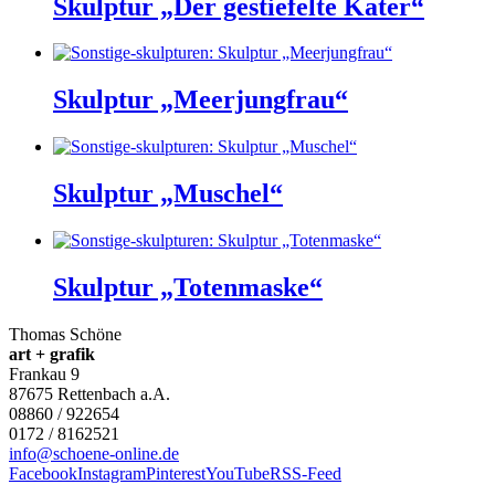
Skulptur „Der gestiefelte Kater“
Skulptur „Meerjungfrau“
Skulptur „Muschel“
Skulptur „Totenmaske“
Thomas Schöne
art + grafik
Frankau 9
87675
Rettenbach a.A.
08860 / 922654
0172 / 8162521
info@schoene-online.de
Facebook
Instagram
Pinterest
YouTube
RSS-Feed