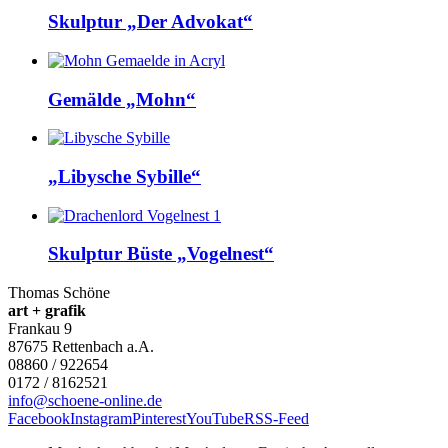
Skulptur „Der Advokat“
Gemälde „Mohn“
„Libysche Sybille“
Skulptur Büste „Vogelnest“
Thomas Schöne
art + grafik
Frankau 9
87675
Rettenbach a.A.
08860 / 922654
0172 / 8162521
info@schoene-online.de
Facebook
Instagram
Pinterest
YouTube
RSS-Feed