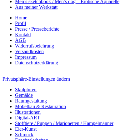
Men’s sketchbook / Men’s dog – Erotische Aquarelle
Aus meiner Werkstatt
Home
Profil
Presse / Presseberichte
Kontakt
AGB
Widerrufsbelehrung
Versandkosten
Impressum
Datenschutzerklärung
Privatsphäre-Einstellungen ändern
Skulpturen
Gemälde
Raumgestaltung
Möbelbau & Restauration
Illustrationen
Digital-ART
Stofftiere / Puppen / Marionetten / Hampelmänner
Eier-Kunst
Schmuck