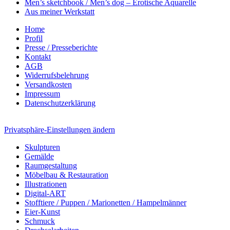
Men’s sketchbook / Men’s dog – Erotische Aquarelle
Aus meiner Werkstatt
Home
Profil
Presse / Presseberichte
Kontakt
AGB
Widerrufsbelehrung
Versandkosten
Impressum
Datenschutzerklärung
Privatsphäre-Einstellungen ändern
Skulpturen
Gemälde
Raumgestaltung
Möbelbau & Restauration
Illustrationen
Digital-ART
Stofftiere / Puppen / Marionetten / Hampelmänner
Eier-Kunst
Schmuck