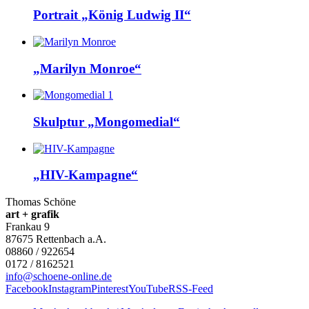
Portrait „König Ludwig II“
„Marilyn Monroe“
Skulptur „Mongomedial“
„HIV-Kam­pa­g­ne“
Thomas Schöne
art + grafik
Frankau 9
87675
Rettenbach a.A.
08860 / 922654
0172 / 8162521
info@schoene-online.de
Facebook
Instagram
Pinterest
YouTube
RSS-Feed