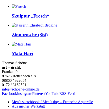
Skulptur „Frosch“
Zinnbrosche (Sisi)
Mata Hari
Thomas Schöne
art + grafik
Frankau 9
87675
Rettenbach a.A.
08860 / 922654
0172 / 8162521
info@schoene-online.de
Facebook
Instagram
Pinterest
YouTube
RSS-Feed
Men’s sketchbook / Men’s dog – Erotische Aquarelle
Aus meiner Werkstatt