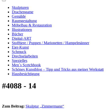
Skulpturen
Drachengame
Gemälde
Raumgestaltung
Möbelbau & Restauration
Illustrationen
Bücher
Digital-ART
Stofftiere / Puppen / Marionetten / Hampelmänner
Eier-Kunst
Schmuck
Drechselarbeiten
Spezielles
Men´s Scetchbook
Schönes Kunstblog – Tipp und Tricks aus meiner Werkstatt
Hausbesichtigung
#4088 - 14
Zum Beitrag:
Skulptur „Zimmermann“