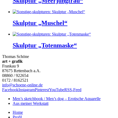
Skulptur „Meerjungfrau“
Skulptur „Muschel“
Skulptur „Totenmaske“
Thomas Schöne
art + grafik
Frankau 9
87675
Rettenbach a.A.
08860 / 922654
0172 / 8162521
info@schoene-online.de
Facebook
Instagram
Pinterest
YouTube
RSS-Feed
Men’s sketchbook / Men’s dog – Erotische Aquarelle
Aus meiner Werkstatt
Home
Profil