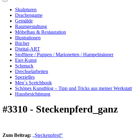
Skulpturen
Drachengame
Gemälde
Raumgestaltung
Möbelbau & Restauration
Illustrationen
Bücher
Digital-ART
Stofftiere / Puppen / Marionetten / Hampelmänner
Eier-Kunst
Schmuck
Drechselarbeiten
Spezielles
Men´s Scetchbook
Schönes Kunstblog – Tipp und Tricks aus meiner Werkstatt
Hausbesichtigung
#3310 - Steckenpferd_ganz
Zum Beitrag:
„Steckenpferd“