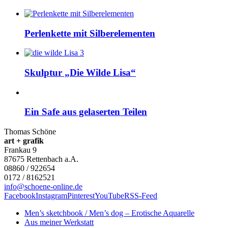
Perlenkette mit Silberelementen
Skulptur „Die Wilde Lisa“
Ein Safe aus gelaserten Teilen
Thomas Schöne
art + grafik
Frankau 9
87675
Rettenbach a.A.
08860 / 922654
0172 / 8162521
info@schoene-online.de
Facebook
Instagram
Pinterest
YouTube
RSS-Feed
Men’s sketchbook / Men’s dog – Erotische Aquarelle
Aus meiner Werkstatt