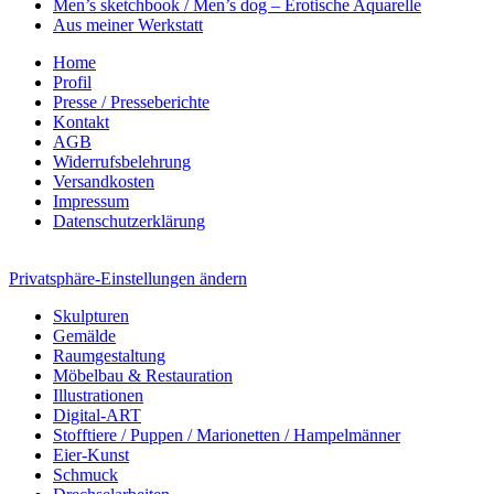
Men’s sketchbook / Men’s dog – Erotische Aquarelle
Aus meiner Werkstatt
Home
Profil
Presse / Presseberichte
Kontakt
AGB
Widerrufsbelehrung
Versandkosten
Impressum
Datenschutzerklärung
Privatsphäre-Einstellungen ändern
Skulpturen
Gemälde
Raumgestaltung
Möbelbau & Restauration
Illustrationen
Digital-ART
Stofftiere / Puppen / Marionetten / Hampelmänner
Eier-Kunst
Schmuck