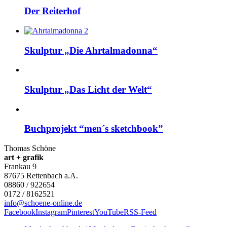
Der Reiterhof
Skulptur „Die Ahrtalmadonna“
Skulptur „Das Licht der Welt“
Buchprojekt “men´s sketchbook”
Thomas Schöne
art + grafik
Frankau 9
87675
Rettenbach a.A.
08860 / 922654
0172 / 8162521
info@schoene-online.de
Facebook
Instagram
Pinterest
YouTube
RSS-Feed