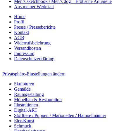
Men’s sketchbook / Men’s dog – Erotische Aquarelle
Aus meiner Werkstatt
Home
Profil
Presse / Presseberichte
Kontakt
AGB
Widerrufsbelehrung
Versandkosten
Impressum
Datenschutzerklärung
Privatsphäre-Einstellungen ändern
Skulpturen
Gemälde
Raumgestaltung
Möbelbau & Restauration
Illustrationen
Digital-ART
Stofftiere / Puppen / Marionetten / Hampelmänner
Eier-Kunst
Schmuck