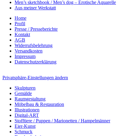
Men’s sketchbook / Men’s dog – Erotische Aquarelle
Aus meiner Werkstatt
Home
Profil
Presse / Presseberichte
Kontakt
AGB
Widerrufsbelehrung
Versandkosten
Impressum
Datenschutzerklärung
Privatsphäre-Einstellungen ändern
Skulpturen
Gemälde
Raumgestaltung
Möbelbau & Restauration
Illustrationen
Digital-ART
Stofftiere / Puppen / Marionetten / Hampelmänner
Eier-Kunst
Schmuck