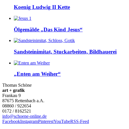
Koenig Ludwig II Kette
Ölgemälde „Das Kind Jesus“
Sandsteinimitat, Stuckarbeiten, Bildhauerei
„Enten am Weiher“
Thomas Schöne
art + grafik
Frankau 9
87675
Rettenbach a.A.
08860 / 922654
0172 / 8162521
info@schoene-online.de
Facebook
Instagram
Pinterest
YouTube
RSS-Feed