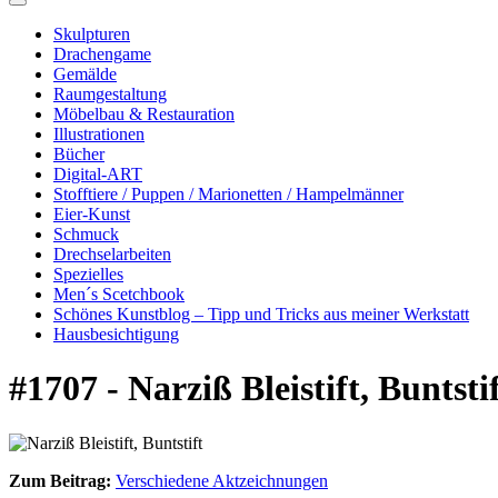
Skulpturen
Drachengame
Gemälde
Raumgestaltung
Möbelbau & Restauration
Illustrationen
Bücher
Digital-ART
Stofftiere / Puppen / Marionetten / Hampelmänner
Eier-Kunst
Schmuck
Drechselarbeiten
Spezielles
Men´s Scetchbook
Schönes Kunstblog – Tipp und Tricks aus meiner Werkstatt
Hausbesichtigung
#1707 - Narziß Bleistift, Buntsti
Zum Beitrag:
Verschiedene Aktzeichnungen