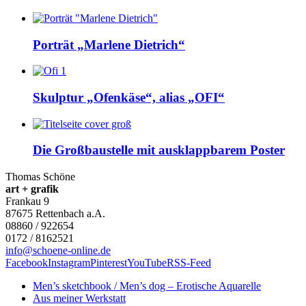
Porträt „Marlene Dietrich“
Skulptur „Ofenkäse“, alias „OFI“
Die Großbaustelle mit ausklappbarem Poster
Thomas Schöne
art + grafik
Frankau 9
87675
Rettenbach a.A.
08860 / 922654
0172 / 8162521
info@schoene-online.de
Facebook
Instagram
Pinterest
YouTube
RSS-Feed
Men’s sketchbook / Men’s dog – Erotische Aquarelle
Aus meiner Werkstatt