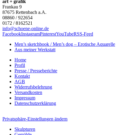
art + grafik
Frankau 9
87675
Rettenbach a.A.
08860 / 922654
0172 / 8162521
info@schoene-online.de
Facebook
Instagram
Pinterest
YouTube
RSS-Feed
Men’s sketchbook / Men’s dog – Erotische Aquarelle
Aus meiner Werkstatt
Home
Profil
Presse / Presseberichte
Kontakt
AGB
Widerrufsbelehrung
Versandkosten
Impressum
Datenschutzerklärung
Privatsphäre-Einstellungen ändern
Skulpturen
Gemälde