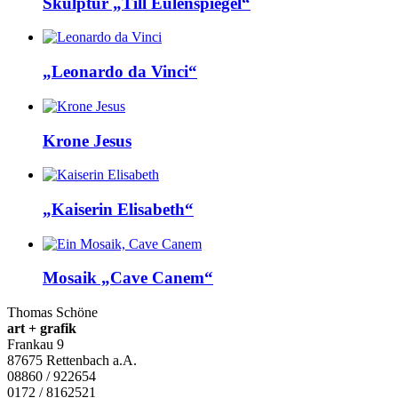
Skulptur „Till Eulenspiegel“
„Leonardo da Vinci“
Krone Jesus
„Kaiserin Elisabeth“
Mosaik „Cave Canem“
Thomas Schöne
art + grafik
Frankau 9
87675
Rettenbach a.A.
08860 / 922654
0172 / 8162521