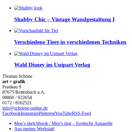
Shabby Chic – Vintage Wandgestaltung I
Verschiedene Tiere in verschiedenen Techniken
Wald Disney im Unipart Verlag
Thomas Schöne
art + grafik
Frankau 9
87675
Rettenbach a.A.
08860 / 922654
0172 / 8162521
info@schoene-online.de
Facebook
Instagram
Pinterest
YouTube
RSS-Feed
Men’s sketchbook / Men’s dog – Erotische Aquarelle
Aus meiner Werkstatt