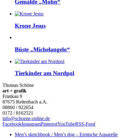
Gemälde „Mohn“
Krone Jesus
Büste „Michelangelo“
Tierkinder am Nordpol
Thomas Schöne
art + grafik
Frankau 9
87675
Rettenbach a.A.
08860 / 922654
0172 / 8162521
info@schoene-online.de
Facebook
Instagram
Pinterest
YouTube
RSS-Feed
Men’s sketchbook / Men’s dog – Erotische Aquarelle