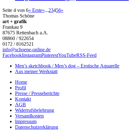
Seite 4 von 6
« Erste
«
...
2
3
4
5
6
»
Thomas Schöne
art + grafik
Frankau 9
87675
Rettenbach a.A.
08860 / 922654
0172 / 8162521
info@schoene-online.de
Facebook
Instagram
Pinterest
YouTube
RSS-Feed
Men’s sketchbook / Men’s dog – Erotische Aquarelle
Aus meiner Werkstatt
Home
Profil
Presse / Presseberichte
Kontakt
AGB
Widerrufsbelehrung
Versandkosten
Impressum
Datenschutzerklärung