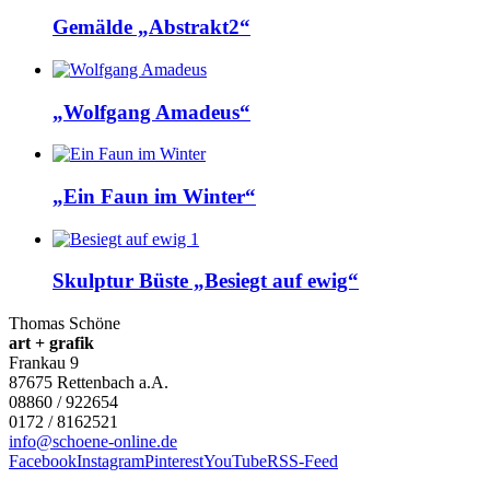
Gemälde „Abstrakt2“
„Wolfgang Amadeus“
„Ein Faun im Winter“
Skulptur Büste „Besiegt auf ewig“
Thomas Schöne
art + grafik
Frankau 9
87675
Rettenbach a.A.
08860 / 922654
0172 / 8162521
info@schoene-online.de
Facebook
Instagram
Pinterest
YouTube
RSS-Feed