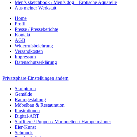
Men’s sketchbook / Men’s dog – Erotische Aquarelle
Aus meiner Werkstatt
Home
Profil
Presse / Presseberichte
Kontakt
AGB
Widerrufsbelehrung
Versandkosten
Impressum
Datenschutzerklärung
Privatsphäre-Einstellungen ändern
Skulpturen
Gemälde
Raumgestaltung
Möbelbau & Restauration
Illustrationen
Digital-ART
Stofftiere / Puppen / Marionetten / Hampelmänner
Eier-Kunst
Schmuck