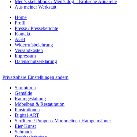
Men’s sketchbook / Men’s dog – Erotische Aquarelle
Aus meiner Werkstatt
Home
Profil
Presse / Presseberichte
Kontakt
AGB
Widerrufsbelehrung
Versandkosten
Impressum
Datenschutzerklärung
Privatsphäre-Einstellungen ändern
Skulpturen
Gemälde
Raumgestaltung
Möbelbau & Restauration
Illustrationen
Digital-ART
Stofftiere / Puppen / Marionetten / Hampelmänner
Eier-Kunst
Schmuck