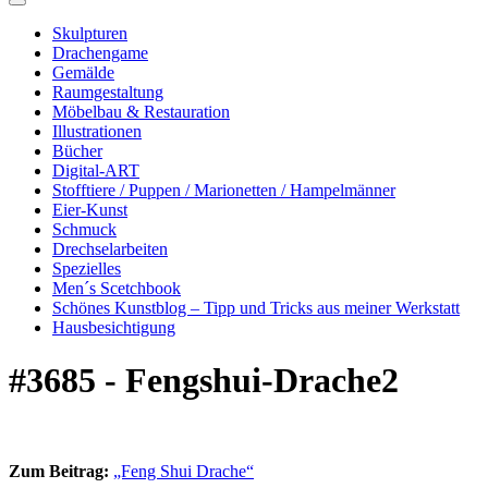
Skulpturen
Drachengame
Gemälde
Raumgestaltung
Möbelbau & Restauration
Illustrationen
Bücher
Digital-ART
Stofftiere / Puppen / Marionetten / Hampelmänner
Eier-Kunst
Schmuck
Drechselarbeiten
Spezielles
Men´s Scetchbook
Schönes Kunstblog – Tipp und Tricks aus meiner Werkstatt
Hausbesichtigung
#3685 - Fengshui-Drache2
Zum Beitrag:
„Feng Shui Drache“