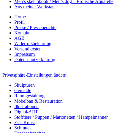
Men’s sketchbook / Men’s dog – Erotische Aquarelle
Aus meiner Werkstatt
Home
Profil
Presse / Presseberichte
Kontakt
AGB
Widerrufsbelehrung
Versandkosten
Impressum
Datenschutzerklärung
Privatsphäre-Einstellungen ändern
Skulpturen
Gemälde
Raumgestaltung
Möbelbau & Restauration
Illustrationen
Digital-ART
Stofftiere / Puppen / Marionetten / Hampelmänner
Eier-Kunst
Schmuck