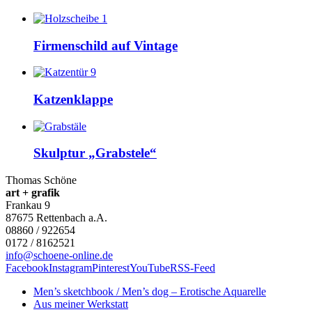
Firmenschild auf Vintage
Katzenklappe
Skulptur „Grabstele“
Thomas Schöne
art + grafik
Frankau 9
87675
Rettenbach a.A.
08860 / 922654
0172 / 8162521
info@schoene-online.de
Facebook
Instagram
Pinterest
YouTube
RSS-Feed
Men’s sketchbook / Men’s dog – Erotische Aquarelle
Aus meiner Werkstatt