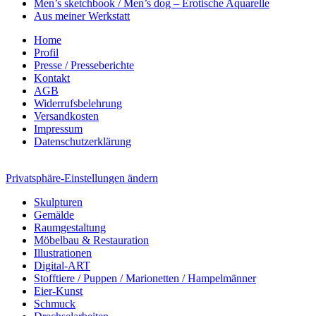
Men’s sketchbook / Men’s dog – Erotische Aquarelle
Aus meiner Werkstatt
Home
Profil
Presse / Presseberichte
Kontakt
AGB
Widerrufsbelehrung
Versandkosten
Impressum
Datenschutzerklärung
Privatsphäre-Einstellungen ändern
Skulpturen
Gemälde
Raumgestaltung
Möbelbau & Restauration
Illustrationen
Digital-ART
Stofftiere / Puppen / Marionetten / Hampelmänner
Eier-Kunst
Schmuck