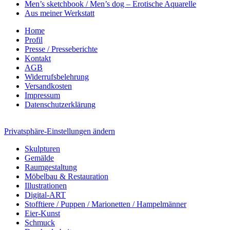
Men’s sketchbook / Men’s dog – Erotische Aquarelle
Aus meiner Werkstatt
Home
Profil
Presse / Presseberichte
Kontakt
AGB
Widerrufsbelehrung
Versandkosten
Impressum
Datenschutzerklärung
Privatsphäre-Einstellungen ändern
Skulpturen
Gemälde
Raumgestaltung
Möbelbau & Restauration
Illustrationen
Digital-ART
Stofftiere / Puppen / Marionetten / Hampelmänner
Eier-Kunst
Schmuck