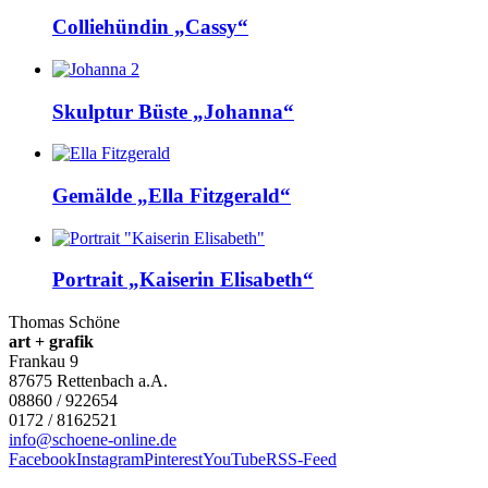
Colliehündin „Cassy“
Skulptur Büste „Johanna“
Gemälde „Ella Fitzgerald“
Portrait „Kaiserin Elisabeth“
Thomas Schöne
art + grafik
Frankau 9
87675
Rettenbach a.A.
08860 / 922654
0172 / 8162521
info@schoene-online.de
Facebook
Instagram
Pinterest
YouTube
RSS-Feed