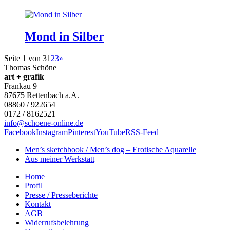
Mond in Silber
Seite 1 von 3
1
2
3
»
Thomas Schöne
art + grafik
Frankau 9
87675
Rettenbach a.A.
08860 / 922654
0172 / 8162521
info@schoene-online.de
Facebook
Instagram
Pinterest
YouTube
RSS-Feed
Men’s sketchbook / Men’s dog – Erotische Aquarelle
Aus meiner Werkstatt
Home
Profil
Presse / Presseberichte
Kontakt
AGB
Widerrufsbelehrung