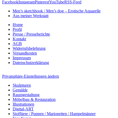
Facebook
Instagram
Pinterest
YouTube
RSS-Feed
Men’s sketchbook / Men’s dog – Erotische Aquarelle
Aus meiner Werkstatt
Home
Profil
Presse / Presseberichte
Kontakt
AGB
Widerrufsbelehrung
Versandkosten
Impressum
Datenschutzerklärung
Privatsphäre-Einstellungen ändern
Skulpturen
Gemälde
Raumgestaltung
Möbelbau & Restauration
Illustrationen
Digital-ART
Stofftiere / Puppen / Marionetten / Hampelmänner