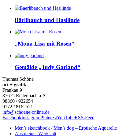
Bärlibauch und Hasilinde
„Mona Lisa mit Rosen“
Gemälde „Judy Garland“
Thomas Schöne
art + grafik
Frankau 9
87675
Rettenbach a.A.
08860 / 922654
0172 / 8162521
info@schoene-online.de
Facebook
Instagram
Pinterest
YouTube
RSS-Feed
Men’s sketchbook / Men’s dog – Erotische Aquarelle
Aus meiner Werkstatt