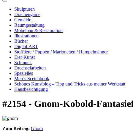
Skulpturen
Drachengame
Gemälde
Raumgestaltung
Möbelbau & Restauration
Illustrationen
Bücher
Digital-ART
Stofftiere / Puppen / Marionetten / Hampelmänner
Eier-Kunst
Schmuck
Drechselarbeiten
Spezielles
Men´s Scetchbook
Schönes Kunstblog – Tipp und Tricks aus meiner Werkstatt
Hausbesichtigung
#2154 - Gnom-Kobold-Fantasief
Zum Beitrag:
Gnom